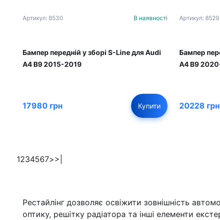
Артикул: 8530
В наявності
Артикул: 8529
Бампер передній у зборі S-Line для Audi
Бампер пере
A4 B9 2015-2019
A4 B9 2020
17980 грн
20228 грн
Купити
1
2
3
4
5
6
7
>
>|
Рестайлінг дозволяє освіжити зовнішність автомо
оптику, решітку радіатора та інші елементи екстер