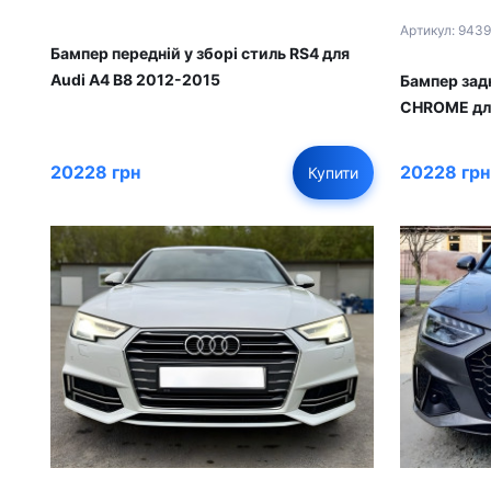
Артикул: 9439
Бампер передній у зборі стиль RS4 для
Audi A4 B8 2012-2015
Бампер задн
CHROME для
20228 грн
20228 грн
Купити