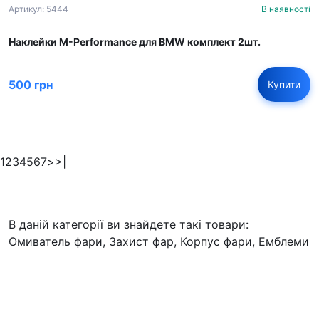
Артикул: 5444
В наявності
Наклейки M-Performance для BMW комплект 2шт.
500 грн
Купити
1
2
3
4
5
6
7
>
>|
В даній категорії ви знайдете такі товари:
Омиватель фари, Захист фар, Корпус фари, Емблеми