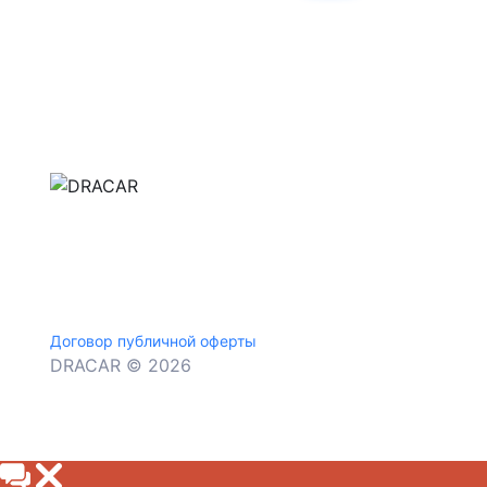
м.Дніпро, вул.Павла Громницького (Іркутська) 1
+380 (77) 530 15 15
+380 (93) 530 15 15
Договор публичной оферты
DRACAR © 2026