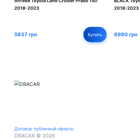
оптики Toyota Land Cruiser Prado 150
BLACK Toyot
2018-2023
2018-2023 
5837 грн
8980 грн
Купить
м.Дніпро, вул.Павла Громницького (Іркутська) 1
+380 (77) 530 15 15
+380 (93) 530 15 15
Договор публичной оферты
DRACAR © 2026