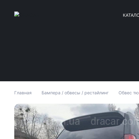
КАТАЛ
Главная
Бампера / обвесы / рестайлинг
Обвес тю