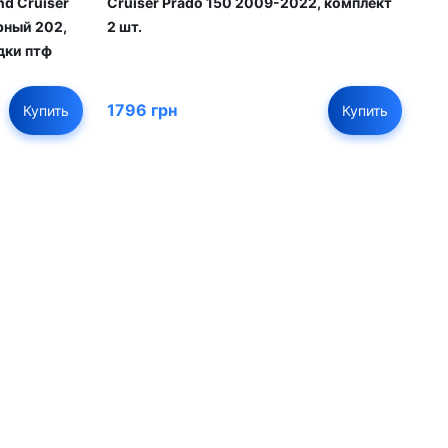
Cruiser Prado 150 2009-2022, комплект
d Cruiser
2 шт.
рный 202,
дки птф
1796 грн
Купить
Купить