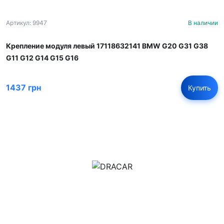
Артикул: 9947
В наличии
Крепление модуля левый 17118632141 BMW G20 G31 G38
G11 G12 G14 G15 G16
1437 грн
Купить
м.Дніпро, вул.Павла Громницького (Іркутська) 101
+380 (77) 530 15 15