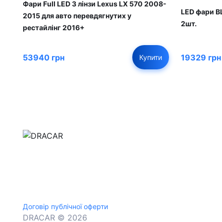
Фари Full LED 3 лінзи Lexus LX 570 2008-
LED фари B
2015 для авто перевдягнутих у
2шт.
рестайлінг 2016+
53940 грн
19329 грн
Купити
м.Дніпро, вул.Павла Громницького (Іркутська) 1
+380 (77) 530 15 15
+380 (93) 530 15 15
Договір публічної оферти
DRACAR © 2026