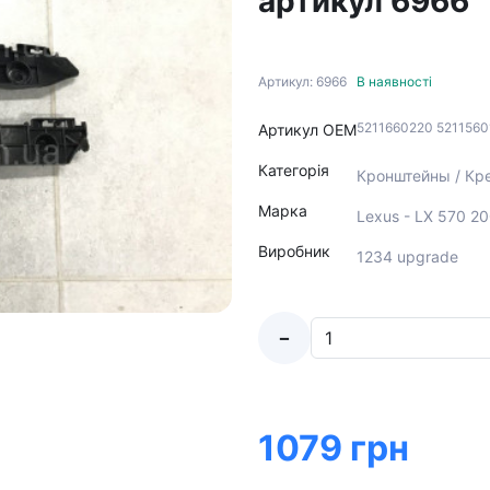
артикул 6966
Артикул: 6966
В наявності
5211660220 5211560
Артикул ОЕМ
Категорія
Кронштейны / Кре
Марка
Lexus - LX 570 2
Виробник
1234 upgrade
-
1079 грн