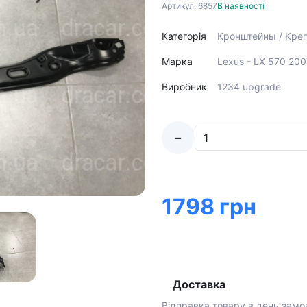
Артикул: 6857
В наявності
Категорія
Кронштейны / Креп
Марка
Lexus - LX 570 20
Виробник
1234 upgrade
-
1798 грн
Доставка
Відправка товару в день замо