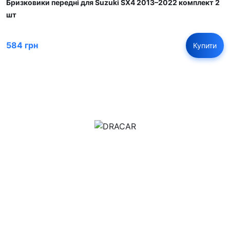
Бризковики передні для Suzuki SX4 2013–2022 комплект 2
шт
584 грн
Купити
м.Дніпро, вул.Павла Громницького (Іркутська) 101
+380 (77) 530 15 15
+380 (93) 530 15 15