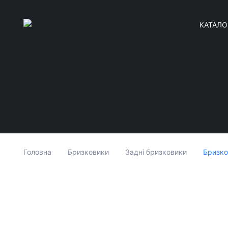
КАТАЛО
Бризко
Головна
Бризковики
Задні бризковики