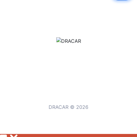
м.Дніпро, вул.Павла Громницького (Іркутська) 101
+380 (77) 530 15 15
+380 (93) 530 15 15
DRACAR © 2026