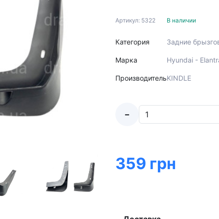
Артикул: 5322
В наличии
Категория
Задние брызго
Марка
Hyundai - Elan
Производитель
KINDLE
-
359 грн