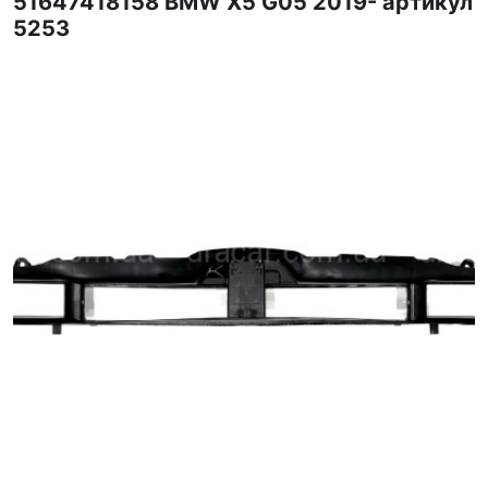
51647418158 BMW X5 G05 2019- артикул
5253