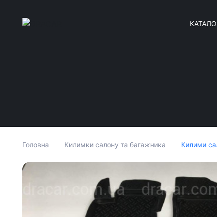
КАТАЛО
Килими сал
Головна
Килимки салону та багажника