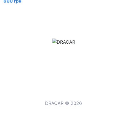
600 грн
м.Дніпро, вул.Павла Громницького (Іркутська) 101
+380 (77) 530 15 15
+380 (93) 530 15 15
DRACAR © 2026