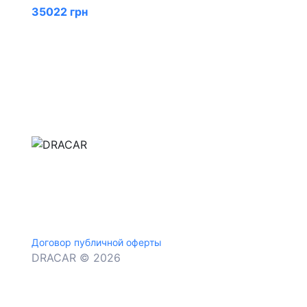
35022 грн
м.Дніпро, вул.Павла Громницького (Іркутська) 1
+380 (77) 530 15 15
+380 (93) 530 15 15
Договор публичной оферты
DRACAR © 2026