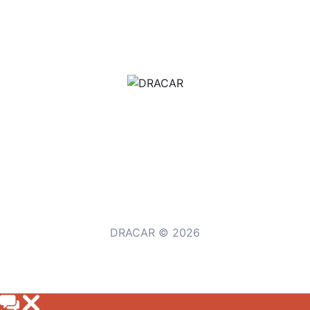
м.Дніпро, вул.Павла Громницького (Іркутська) 101
+380 (77) 530 15 15
+380 (93) 530 15 15
DRACAR © 2026