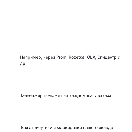
План сотрудничества, который
мы предлагаем
Вы создаете собственный интернет-
магазин
01
Например, через Prom, Rozetka, OLX, Эпицентр и
др.
Заказываете товар на нашем сайте через
корзину
02
Менеджер поможет на каждом шагу заказа
Мы отправляем товар напрямую Вашему
покупателю
03
Без атрибутики и маркировки нашего склада