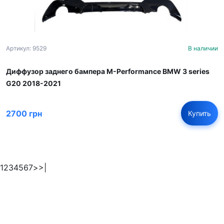
Артикул: 9529
В наличии
Диффузор заднего бампера M-Performance BMW 3 series
G20 2018-2021
2700 грн
Купить
1
2
3
4
5
6
7
>
>|