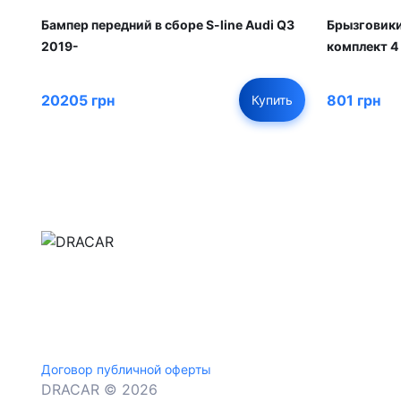
Бампер передний в сборе S-line Audi Q3
Брызговик
2019-
комплект 4
20205 грн
801 грн
Купить
м.Дніпро, вул.Павла Громницького (Іркутська) 1
+380 (77) 530 15 15
+380 (93) 530 15 15
Договор публичной оферты
DRACAR © 2026