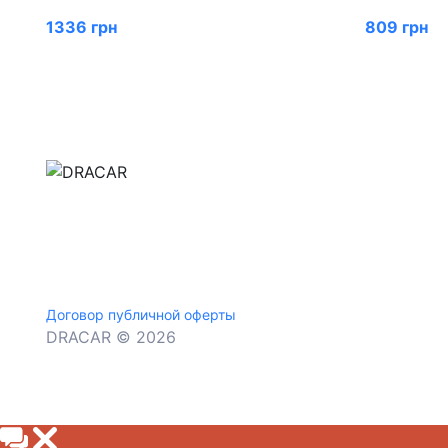
1336 грн
809 грн
м.Дніпро, вул.Павла Громницького (Іркутська) 1
+380 (77) 530 15 15
+380 (93) 530 15 15
Договор публичной оферты
DRACAR © 2026