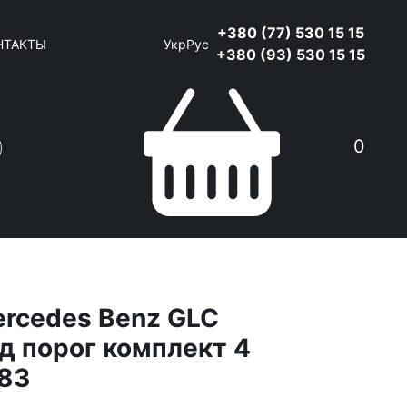
+380 (77) 530 15 15
НТАКТЫ
Укр
Рус
+380 (93) 530 15 15
0
rcedes Benz GLC
д порог комплект 4
583