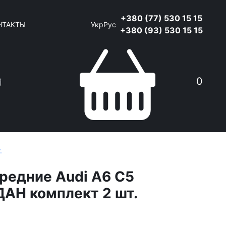
+380 (77) 530 15 15
НТАКТЫ
Укр
Рус
+380 (93) 530 15 15
0
.
редние Audi A6 C5
АН комплект 2 шт.