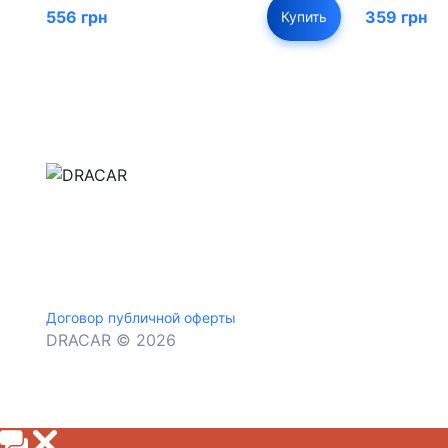
556 грн
359 грн
Купить
м.Дніпро, вул.Павла Громницького (Іркутська) 1
+380 (77) 530 15 15
+380 (93) 530 15 15
Договор публичной оферты
DRACAR © 2026