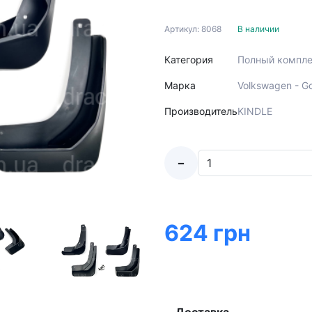
Артикул: 8068
В наличии
Категория
Полный компле
Марка
Volkswagen - Go
Производитель
KINDLE
-
624 грн