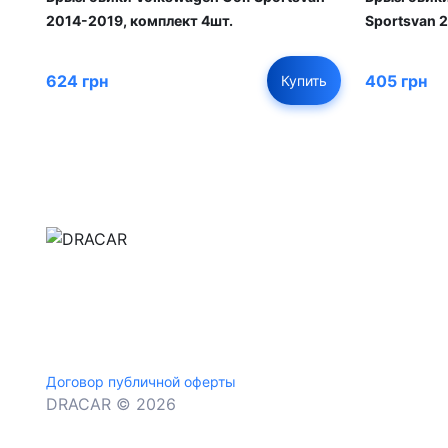
2014-2019, комплект 4шт.
Sportsvan 
624 грн
405 грн
Купить
м.Дніпро, вул.Павла Громницького (Іркутська) 1
+380 (77) 530 15 15
+380 (93) 530 15 15
Договор публичной оферты
DRACAR © 2026