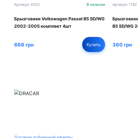
Артикул: 4553
В наличии
Артикул: 1182
Брызговики Volkswagen Passat B5 SD/WG
Брызговики
2002-2005 комплект 4шт
B5 SD/WG 
668 грн
360 грн
Купить
м.Дніпро, вул.Павла Громницького (Іркутська) 1
+380 (77) 530 15 15
+380 (93) 530 15 15
Договор публичной оферты