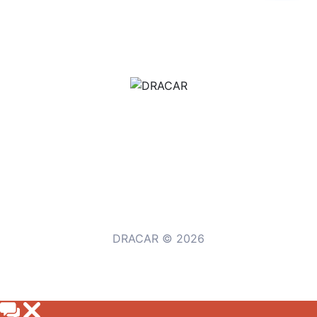
м.Дніпро, вул.Павла Громницького (Іркутська) 101
+380 (77) 530 15 15
+380 (93) 530 15 15
DRACAR © 2026