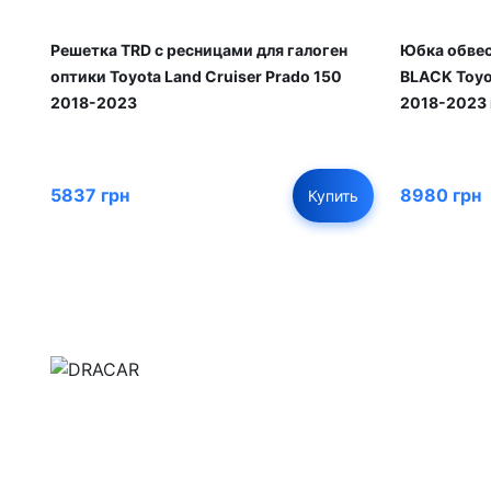
Решетка TRD с ресницами для галоген
Юбка обвес
оптики Toyota Land Cruiser Prado 150
BLACK Toyot
2018-2023
2018-2023 
5837 грн
8980 грн
Купить
м.Дніпро, вул.Павла Громницького (Іркутська) 1
+380 (77) 530 15 15
+380 (93) 530 15 15