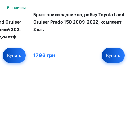
В наличии
Брызговики задние под юбку Toyota Land
Cruiser Prado 150 2009-2022, комплект
d Cruiser
2 шт.
рный 202,
дки птф
1796 грн
Купить
Купить