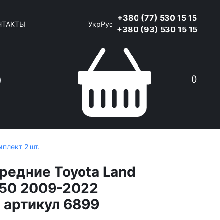
+380 (77) 530 15 15
НТАКТЫ
Укр
Рус
+380 (93) 530 15 15
0
мплект 2 шт.
редние Toyota Land
 150 2009-2022
. артикул 6899