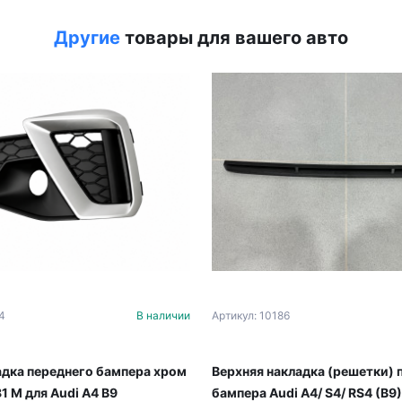
Другие
товары для вашего авто
4
В наличии
Артикул: 10186
адка переднего бампера хром
Верхняя накладка (решетки) 
1 M для Audi A4 B9
бампера Audi A4/ S4/ RS4 (B9