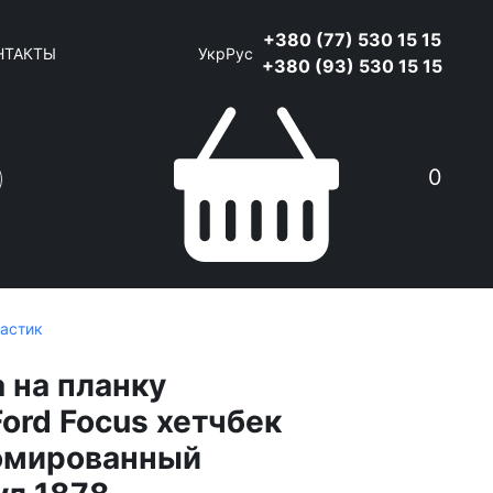
+380 (77) 530 15 15
НТАКТЫ
Укр
Рус
+380 (93) 530 15 15
0
ластик
 на планку
ord Focus хетчбек
омированный