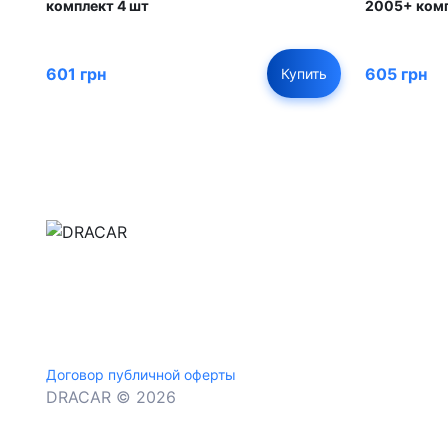
комплект 4 шт
2005+ комп
601 грн
605 грн
Купить
м.Дніпро, вул.Павла Громницького (Іркутська) 1
+380 (77) 530 15 15
+380 (93) 530 15 15
Договор публичной оферты
DRACAR © 2026