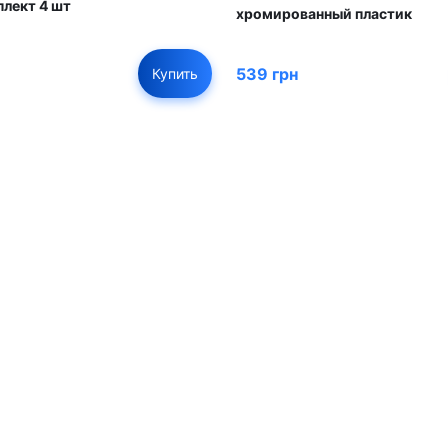
лект 4 шт
хромированный пластик
539 грн
Купить
01