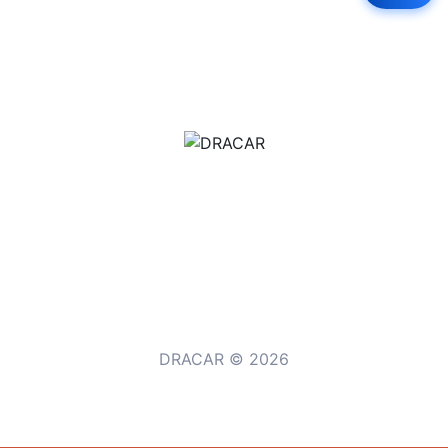
м.Дніпро, вул.Павла Громницького (Іркутська) 101
+380 (77) 530 15 15
+380 (93) 530 15 15
DRACAR © 2026