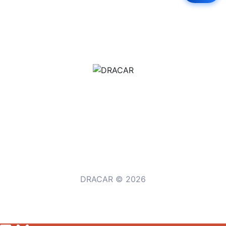
м.Дніпро, вул.Павла Громницького (Іркутська) 101
+380 (77) 530 15 15
+380 (93) 530 15 15
DRACAR © 2026