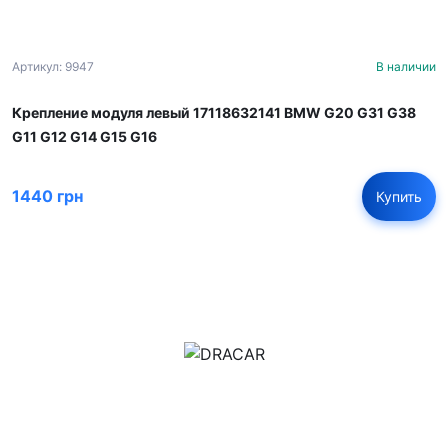
Артикул: 9947
В наличии
Крепление модуля левый 17118632141 BMW G20 G31 G38
G11 G12 G14 G15 G16
1440 грн
Купить
м.Дніпро, вул.Павла Громницького (Іркутська) 101