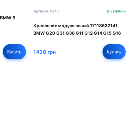
Артикул: 9947
В наличии
я BMW 5
Крепление модуля левый 17118632141
BMW G20 G31 G38 G11 G12 G14 G15 G16
1438 грн
Купить
Купить