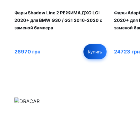
Фары Shadow Line 2 РЕЖИМА ДХО LCI
Фары Adapt
2020+ для BMW G30 / G31 2016-2020 с
2020+ для 
заменой бампера
заменой ба
26970 грн
24723 грн
Купить
м.Дніпро, вул.Павла Громницького (Іркутська) 1
+380 (77) 530 15 15
+380 (93) 530 15 15