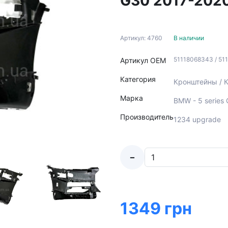
G30 2017-2020
Артикул: 4760
В наличии
51118068343 / 51
Артикул ОЕМ
Категория
Кронштейны / К
Марка
BMW - 5 series
Производитель
1234 upgrade
-
1349 грн