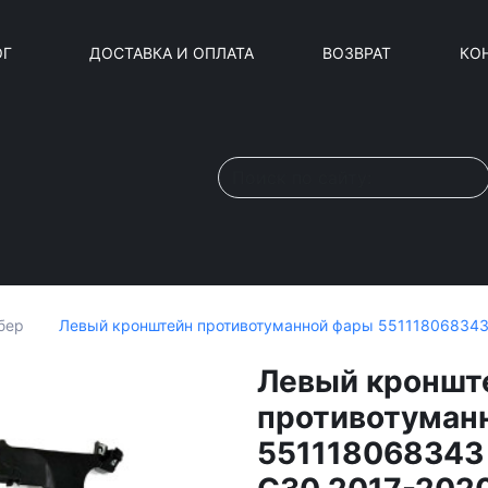
ОГ
ДОСТАВКА И ОПЛАТА
ВОЗВРАТ
КО
Левый кронштейн противотуманной фары 551118068343
бер
Левый кроншт
противотуман
551118068343