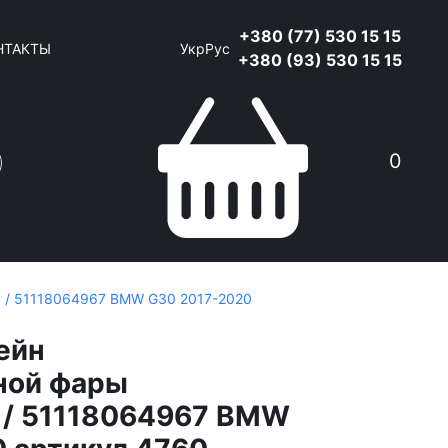
+380 (77) 530 15 15
НТАКТЫ
Укр
Рус
+380 (93) 530 15 15
0
 / 51118064967 BMW G30 2017-2020
ейн
ной фары
 / 51118064967 BMW