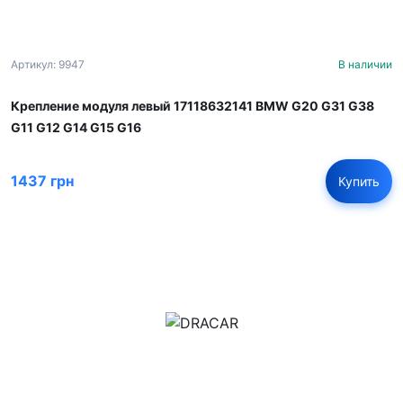
Артикул: 9947
В наличии
Крепление модуля левый 17118632141 BMW G20 G31 G38
G11 G12 G14 G15 G16
1437 грн
Купить
м.Дніпро, вул.Павла Громницького (Іркутська) 101