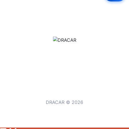
м.Дніпро, вул.Павла Громницького (Іркутська) 101
+380 (77) 530 15 15
+380 (93) 530 15 15
DRACAR © 2026