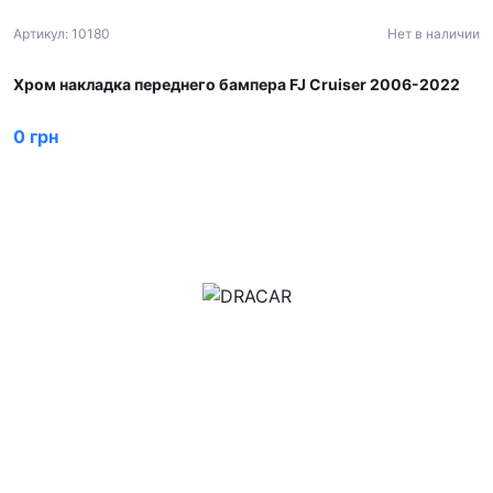
Артикул: 10180
Нет в наличии
Хром накладка переднего бампера FJ Cruiser 2006-2022
0 грн
м.Дніпро, вул.Павла Громницького (Іркутська) 101
+380 (77) 530 15 15
+380 (93) 530 15 15