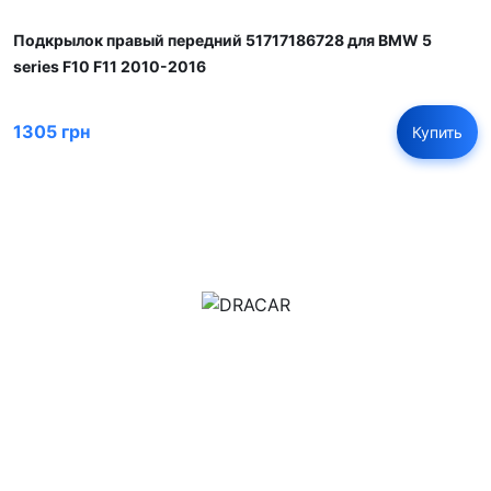
Подкрылок правый передний 51717186728 для BMW 5
series F10 F11 2010-2016
1305 грн
Купить
м.Дніпро, вул.Павла Громницького (Іркутська) 101
+380 (77) 530 15 15
+380 (93) 530 15 15