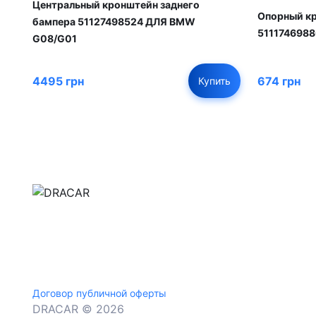
Центральный кронштейн заднего
Опорный кр
бампера 51127498524 ДЛЯ BMW
511174698
G08/G01
4495 грн
674 грн
Купить
м.Дніпро, вул.Павла Громницького (Іркутська) 1
+380 (77) 530 15 15
+380 (93) 530 15 15
Договор публичной оферты
DRACAR © 2026