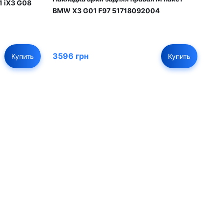
 iX3 G08
BMW X3 G01 F97 51718092004
3596 грн
Купить
Купить