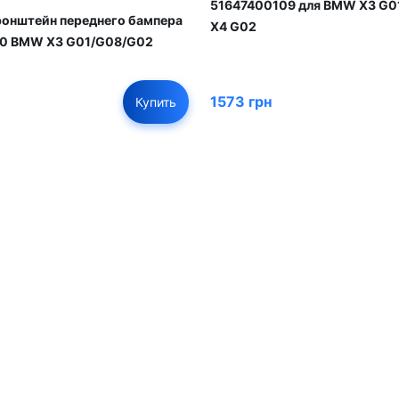
51647400109 для BMW X3 G01
онштейн переднего бампера
X4 G02
80 BMW X3 G01/G08/G02
1573 грн
Купить
01