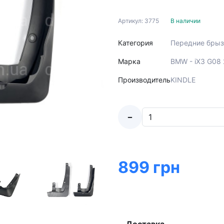
Артикул: 3775
В наличии
Категория
Передние брыз
Марка
BMW - iX3 G08 
Производитель
KINDLE
-
899 грн