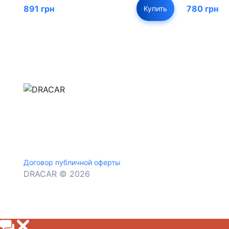
891 грн
780 грн
Купить
м.Дніпро, вул.Павла Громницького (Іркутська) 1
+380 (77) 530 15 15
+380 (93) 530 15 15
Договор публичной оферты
DRACAR © 2026