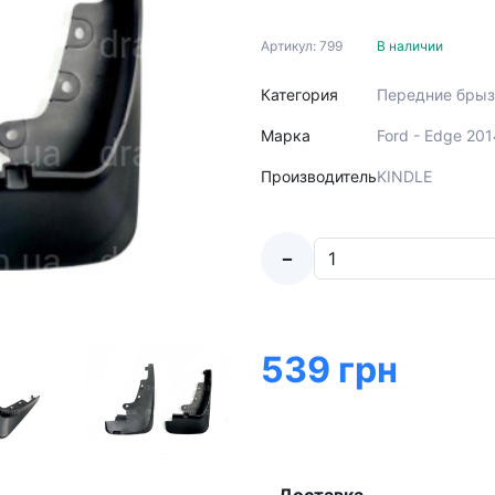
Артикул: 799
В наличии
Категория
Передние брыз
Марка
Ford - Edge 20
Производитель
KINDLE
-
539 грн