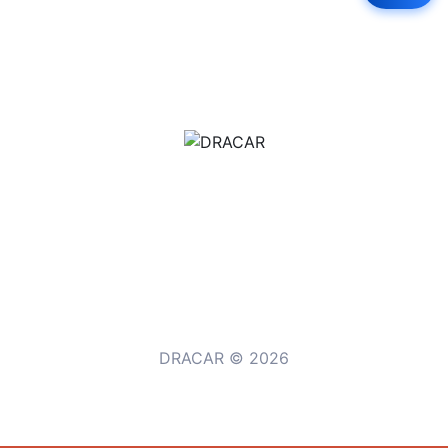
м.Дніпро, вул.Павла Громницького (Іркутська) 101
+380 (77) 530 15 15
+380 (93) 530 15 15
DRACAR © 2026