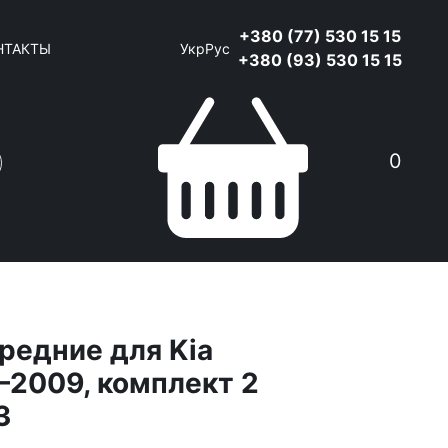
+380 (77) 530 15 15
НТАКТЫ
Укр
Рус
+380 (93) 530 15 15
0
редние для Kia
–2009, комплект 2
3