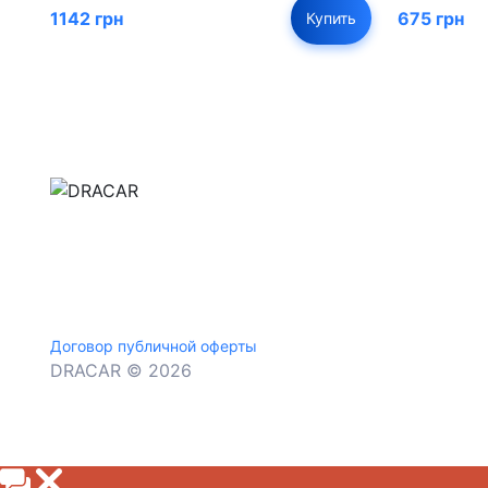
1142 грн
675 грн
Купить
м.Дніпро, вул.Павла Громницького (Іркутська) 1
+380 (77) 530 15 15
+380 (93) 530 15 15
Договор публичной оферты
DRACAR © 2026