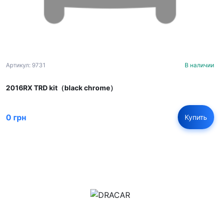
Артикул: 9731
В наличии
2016RX TRD kit（black chrome）
0 грн
Купить
м.Дніпро, вул.Павла Громницького (Іркутська) 101