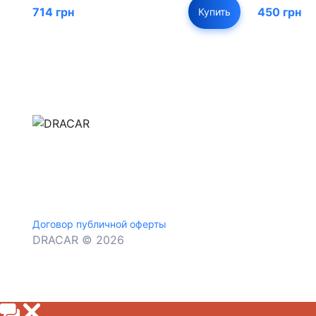
714 грн
450 грн
Купить
м.Дніпро, вул.Павла Громницького (Іркутська) 1
+380 (77) 530 15 15
+380 (93) 530 15 15
Договор публичной оферты
DRACAR © 2026