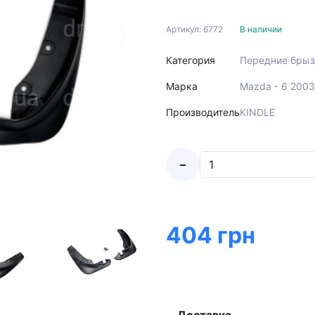
Артикул: 6772
В наличии
Категория
Передние брыз
Марка
Mazda - 6 200
Производитель
KINDLE
-
404 грн