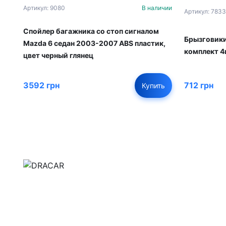
Артикул: 9080
В наличии
Артикул: 7833
Спойлер багажника со стоп сигналом
Брызговики
Mazda 6 седан 2003-2007 ABS пластик,
комплект 4
цвет черный глянец
712 грн
3592 грн
Купить
м.Дніпро, вул.Павла Громницького (Іркутська) 1
+380 (77) 530 15 15
+380 (93) 530 15 15