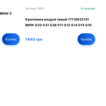
Артикул: 9947
В наличии
я BMW 5
Крепление модуля левый 17118632141
BMW G20 G31 G38 G11 G12 G14 G15 G16
1440 грн
Купить
Купить