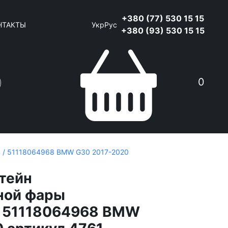
+380 (77) 530 15 15
НТАКТЫ
Укр
Рус
+380 (93) 530 15 15
0
 / 51118064968 BMW G30 2017-2020
тейн
ной фары
/ 51118064968 BMW