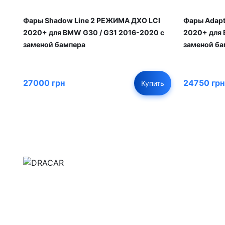
Фары Shadow Line 2 РЕЖИМА ДХО LCI
Фары Adapt
2020+ для BMW G30 / G31 2016-2020 с
2020+ для 
заменой бампера
заменой ба
27000 грн
24750 грн
Купить
м.Дніпро, вул.Павла Громницького (Іркутська) 1
+380 (77) 530 15 15
+380 (93) 530 15 15