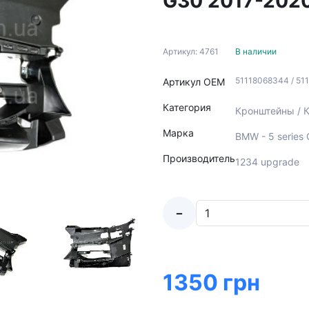
G30 2017-2020
Артикул: 4761
В наличии
51118068344 / 51
Артикул ОЕМ
Категория
Кронштейны / К
Марка
BMW - 5 series
Производитель
1234 upgrade
-
1350 грн