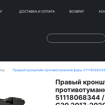
ОГ
ДОСТАВКА И ОПЛАТА
ВОЗВРАТ
КО
Правый кронштейн противотуманной фары 51118068344
бер
Правый кронш
противотуман
51118068344 