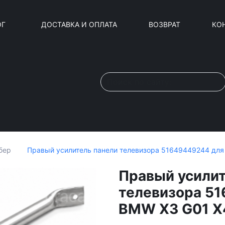
ОГ
ДОСТАВКА И ОПЛАТА
ВОЗВРАТ
КО
Правый усилитель панели телевизора 51649449244 для
бер
Правый усилит
телевизора 5
BMW X3 G01 X4