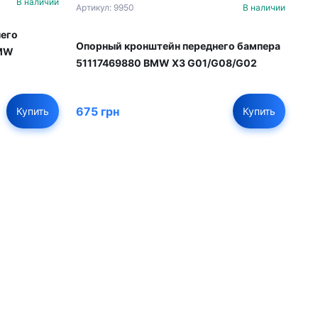
В наличии
Артикул: 9950
В наличии
него
Опорный кронштейн переднего бампера
BMW
51117469880 BMW X3 G01/G08/G02
675 грн
Купить
Купить