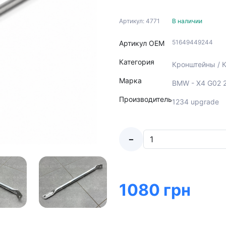
Артикул: 4771
В наличии
51649449244
Артикул ОЕМ
Категория
Кронштейны / К
Марка
BMW - X4 G02 
Производитель
1234 upgrade
-
1080 грн