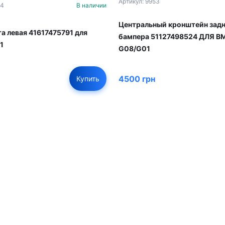
Артикул: 9953
34
В наличии
Центральный кронштейн зад
та левая 41617475791 для
бампера 51127498524 ДЛЯ 
1
G08/G01
4500 грн
Купить
01