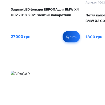
Артикул: 100
Задние LED фонари ЕВРОПА для BMW X4
G02 2018-2021 желтый поворотник
Петля капо
BMW X3 G0
27000 грн
1800 грн
Купить
м.Дніпро, вул.Павла Громницького (Іркутська) 1
+380 (77) 530 15 15
+380 (93) 530 15 15