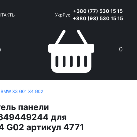
+380 (77) 530 15 15
НТАКТЫ
Укр
Рус
+380 (93) 530 15 15
0
 BMW X3 G01 X4 G02
ель панели
1649449244 для
 G02 артикул 4771