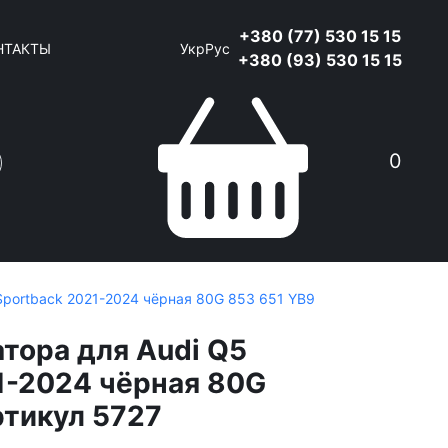
+380 (77) 530 15 15
НТАКТЫ
Укр
Рус
+380 (93) 530 15 15
0
Sportback 2021-2024 чёрная 80G 853 651 YB9
тора для Audi Q5
1-2024 чёрная 80G
ртикул 5727