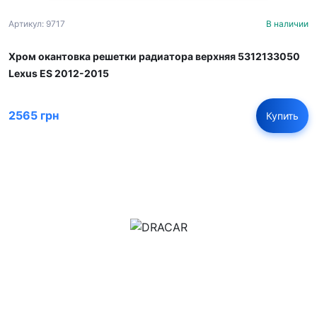
Артикул: 9717
В наличии
Хром окантовка решетки радиатора верхняя 5312133050
Lexus ES 2012-2015
2565 грн
Купить
м.Дніпро, вул.Павла Громницького (Іркутська) 101
+380 (77) 530 15 15
+380 (93) 530 15 15