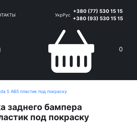
+380 (77) 530 15 15
НТАКТЫ
Укр
Рус
+380 (93) 530 15 15
0
da 5 ABS пластик под покраску
а заднего бампера
ластик под покраску