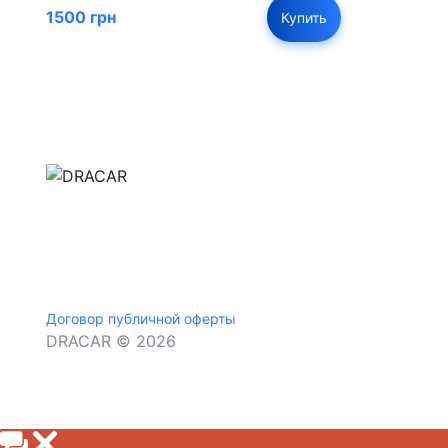
1500 грн
Купить
м.Дніпро, вул.Павла Громницького (Іркутська) 1
+380 (77) 530 15 15
+380 (93) 530 15 15
Договор публичной оферты
DRACAR © 2026