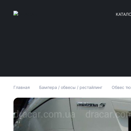
КАТАЛ
Главная
Бампера / обвесы / рестайлинг
Обвес тю