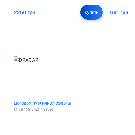
2250 грн
691 грн
Купить
м.Дніпро, вул.Павла Громницького (Іркутська) 1
+380 (77) 530 15 15
+380 (93) 530 15 15
Договор публичной оферты
DRACAR © 2026