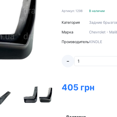
Артикул: 1298
В наличии
Категория
Задние брызго
Марка
Chevrolet - Mal
Производитель
KINDLE
-
405 грн