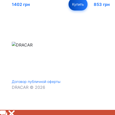
1402 грн
853 грн
Купить
м.Дніпро, вул.Павла Громницького (Іркутська) 1
+380 (77) 530 15 15
+380 (93) 530 15 15
Договор публичной оферты
DRACAR © 2026